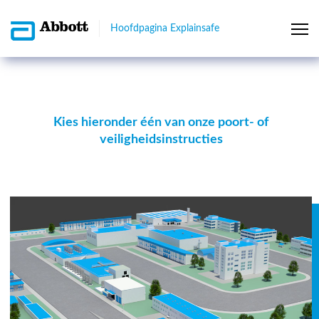
Hoofdpagina Explainsafe
Kies hieronder één van onze poort- of
veiligheidsinstructies